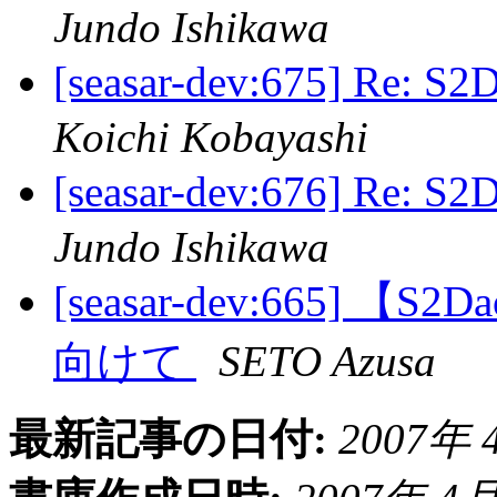
Jundo Ishikawa
[seasar-dev:675] 
Koichi Kobayashi
[seasar-dev:676] 
Jundo Ishikawa
[seasar-dev:665] 【S
向けて
SETO Azusa
最新記事の日付:
2007年 4