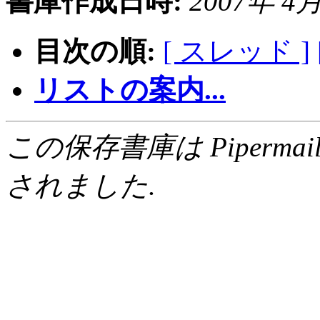
書庫作成日時:
2007年 4月 
目次の順:
[ スレッド ]
リストの案内...
この保存書庫は Pipermail 0.
されました.