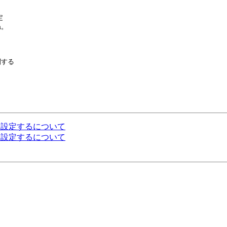


。

する

をどのように設定するについて
をどのように設定するについて