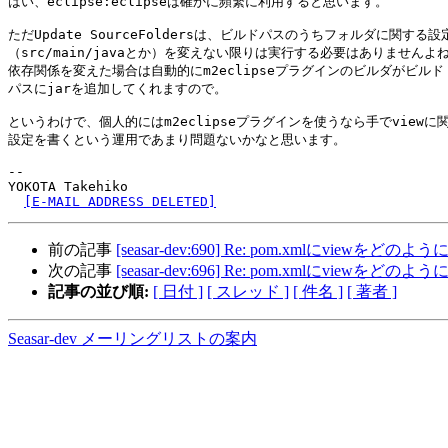
はい、eclipse:eclipseは確かに頻繁に利用すると思います。

ただUpdate SourceFoldersは、ビルドパスのうちフォルダに関する設定
（src/main/javaとか）を変えない限りは実行する必要はありませんよね
依存関係を変えた場合は自動的にm2eclipseプラグインのビルダがビルド

パスにjarを追加してくれますので。

というわけで、個人的にはm2eclipseプラグインを使うなら手でviewに関
設定を書くという運用であまり問題ないかなと思います。

-- 

YOKOTA Takehiko

[E-MAIL ADDRESS DELETED]
前の記事
[seasar-dev:690] Re: pom.xmlにview
次の記事
[seasar-dev:696] Re: pom.xmlにview
記事の並び順:
[ 日付 ]
[ スレッド ]
[ 件名 ]
[ 著者 ]
Seasar-dev メーリングリストの案内