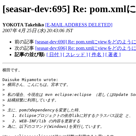
[seasar-dev:695] Re: 
YOKOTA Takehiko
[E-MAIL ADDRESS DELETED]
2007年 4月 25日 (水) 20:43:06 JST
前の記事
[seasar-dev:690] Re: pom.xmlにview
次の記事
[seasar-dev:696] Re: pom.xmlにview
記事の並び順:
[ 日付 ]
[ スレッド ]
[ 件名 ]
[ 著者 ]
横田です。

Daisuke Miyamoto wrote:

>
>
>
>
>
>
>
>
>