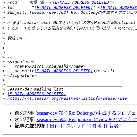
>
 From:    加藤 潤一 <
[E-MAIL ADDRESS DELETED]
>
 To:       "
[E-MAIL ADDRESS DELETED]
" <
[E-MAIL ADDRESS
>
>
>
>
>
>
>
>
>
>
>
>
>
    <e-mail>
[E-MAIL ADDRESS DELETED]
>
>
>
>
>
[E-MAIL ADDRESS DELETED]
>
https://ml.seasar.org/mailman/listinfo/seasar-dev
前の記事
[seasar-dev:704] Re: Doltengの生成す
次の記事
[seasar-dev:694] Re: pom.xmlにview
記事の並び順:
[ 日付 ]
[ スレッド ]
[ 件名 ]
[ 著者 ]