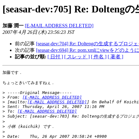
[seasar-dev:705] Re:
加藤 潤一
[E-MAIL ADDRESS DELETED]
2007年 4月 26日 (木) 23:56:23 JST
前の記事
[seasar-dev:704] Re: Doltengの生成す
次の記事
[seasar-dev:694] Re: pom.xmlにview
記事の並び順:
[ 日付 ]
[ スレッド ]
[ 件名 ]
[ 著者 ]
加藤です．

ちょっときいてみますねぇ．

>
>
 From: 
[E-MAIL ADDRESS DELETED]
>
 [mailto:
[E-MAIL ADDRESS DELETED]
>
>
 To: 
[E-MAIL ADDRESS DELETED]
>
>
>
>
>