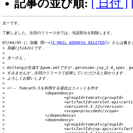
記事の並び順:
[ 日付 ]
太一です。

了解しました。次回のリリース分では、当該部分を削除します。

07/04/05 に 加藤 潤一<
[E-MAIL ADDRESS DELETED]
> さんは書きま
>
>
>
>
>
>
>
>
>
>
>
>
>
>
>
>
>
>