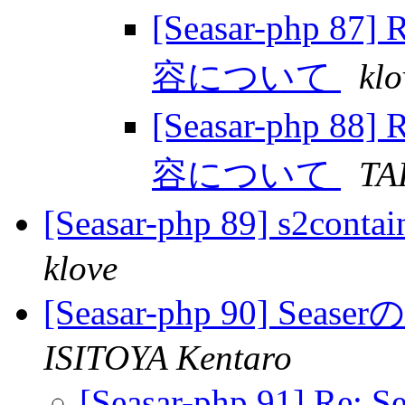
[Seasar-php 
容について
klo
[Seasar-php 
容について
TA
[Seasar-php 89] s2
klove
[Seasar-php 90] Se
ISITOYA Kentaro
[Seasar-php 91] R