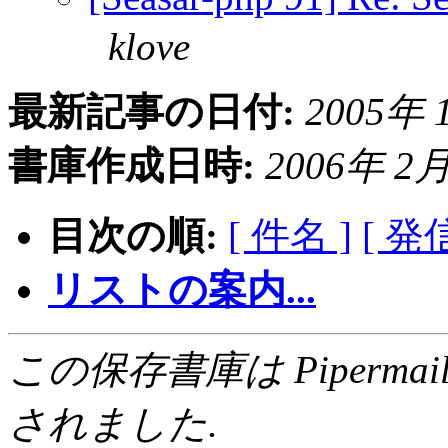
klove
最新記事の日付:
2005年 1
書庫作成日時:
2006年 2月 
目次の順:
[ 件名 ]
[ 発
リストの案内...
この保存書庫は Pipermail 0.
されました.