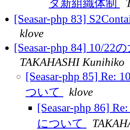
タ新組織体制
[Seasar-php 83] S2Con
klove
[Seasar-php 84]
TAKAHASHI Kunihiko
[Seasar-php 85]
ついて
klove
[Seasar-php 8
について
TAKAHA