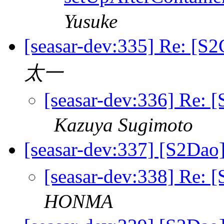
Yusuke
[seasar-dev:335] Re: [
太一
[seasar-dev:336] Re:
Kazuya Sugimoto
[seasar-dev:337] [S2
[seasar-dev:338] R
HONMA