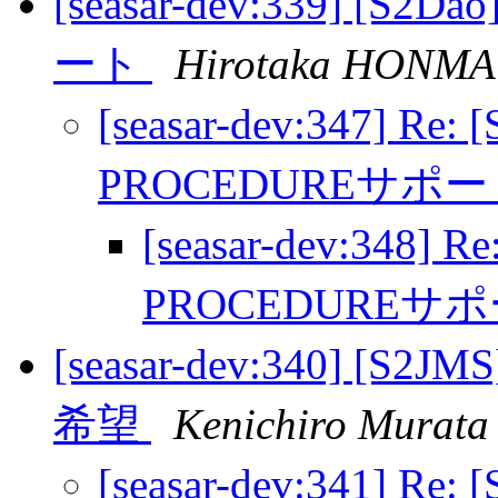
[seasar-dev:339] [S
ート
Hirotaka HONMA
[seasar-dev:347] Re
PROCEDUREサポ
[seasar-dev:348] 
PROCEDUREサ
[seasar-dev:340] 
希望
Kenichiro Murata
[seasar-dev:341]