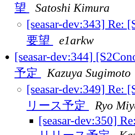
望
Satoshi Kimura
[seasar-dev:343] Re: 
要望
e1arkw
[seasar-dev:344] [S2C
予定
Kazuya Sugimoto
[seasar-dev:349] Re: 
リース予定
Ryo Miy
[seasar-dev:350] Re