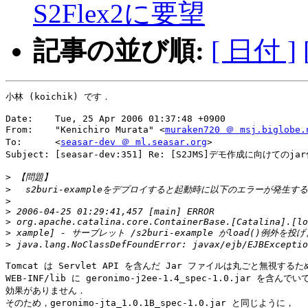
S2Flex2に要望
記事の並び順:
[ 日付 ]
小林 (koichik) です．

Date:    Tue, 25 Apr 2006 01:37:48 +0900

From:    "Kenichiro Murata" <
muraken720 ＠ msj.biglobe.
To:      <
seasar-dev ＠ ml.seasar.org
>

Subject: [seasar-dev:351] Re: [S2JMS]デモ作成に向けてのja
>
>
>
>
>
>
>
Tomcat は Servlet API を含んだ Jar ファイルは丸ごと無視するため
WEB-INF/lib に geronimo-j2ee-1.4_spec-1.0.jar を含んでいて
効果がありません．

そのため，geronimo-jta_1.0.1B_spec-1.0.jar と同じように，
