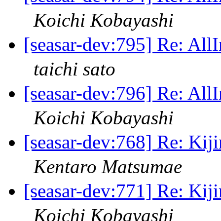
Koichi Kobayashi
[seasar-dev:795] R
taichi sato
[seasar-dev:796] R
Koichi Kobayashi
[seasar-dev:768] Re:
Kentaro Matsumae
[seasar-dev:771] Re:
Koichi Kobayashi