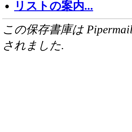
リストの案内...
この保存書庫は Pipermail 0.
されました.