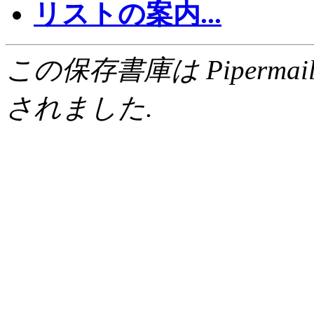
リストの案内...
この保存書庫は Pipermail 0.
されました.