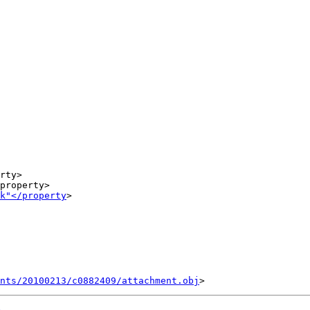
rty>

property>

k"</property
>

ents/20100213/c0882409/attachment.obj