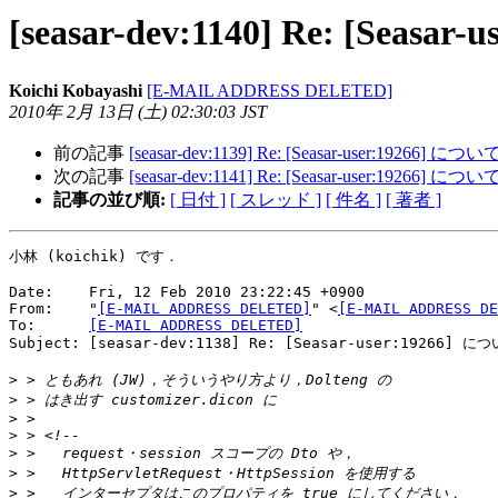
[seasar-dev:1140] Re: [Seas
Koichi Kobayashi
[E-MAIL ADDRESS DELETED]
2010年 2月 13日 (土) 02:30:03 JST
前の記事
[seasar-dev:1139] Re: [Seasar-user:19266] につ
次の記事
[seasar-dev:1141] Re: [Seasar-user:19266] につ
記事の並び順:
[ 日付 ]
[ スレッド ]
[ 件名 ]
[ 著者 ]
小林 (koichik) です．

Date:    Fri, 12 Feb 2010 23:22:45 +0900

From:    "
[E-MAIL ADDRESS DELETED]
" <
[E-MAIL ADDRESS DE
To:      
[E-MAIL ADDRESS DELETED]
Subject: [seasar-dev:1138] Re: [Seasar-user:19266] につ
>
>
>
>
>
>
>