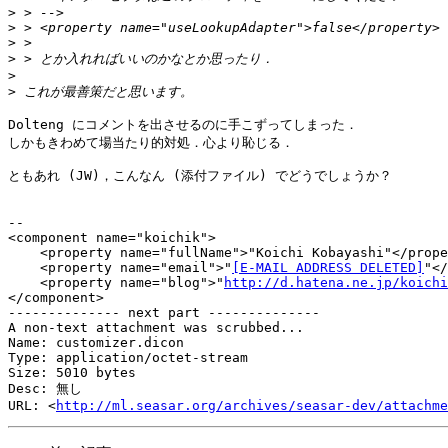
>
>
>
>
>
>
Dolteng にコメントを出させるのに手こずってしまった．

しかもきわめて場当たり的対処．心より恥じる．

ともあれ (JW)，こんなん (添付ファイル) でどうでしょうか？

-- 

<component name="koichik">

    <property name="fullName">"Koichi Kobayashi"</prope
    <property name="email">"
[E-MAIL ADDRESS DELETED]
"</
    <property name="blog">"
http://d.hatena.ne.jp/koichi
</component>

-------------- next part --------------

A non-text attachment was scrubbed...

Name: customizer.dicon

Type: application/octet-stream

Size: 5010 bytes

Desc: 無し

URL: <
http://ml.seasar.org/archives/seasar-dev/attachm