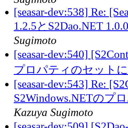
[seasar-dev:538] Re: [S
1.2.5とS2Dao.NET 
Sugimoto
[seasar-dev:540] [S2C
プロパティのセット
[seasar-dev:543] Re: [S
S2Windows.NE
Kazuya Sugimoto
[seasar-dev:509] [S