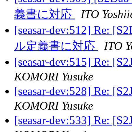
義書に対応
ITO Yoshii
[seasar-dev:512] Re:
ル定義書に対応
ITO Y
[seasar-dev:515] R
KOMORI Yusuke
[seasar-dev:528] R
KOMORI Yusuke
[seasar-dev:533] R