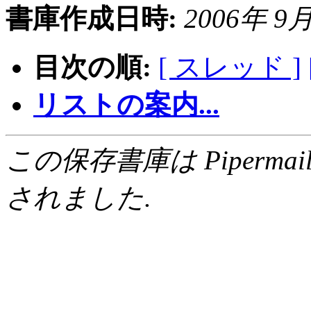
書庫作成日時:
2006年 9月 
目次の順:
[ スレッド ]
リストの案内...
この保存書庫は Pipermail 0.
されました.