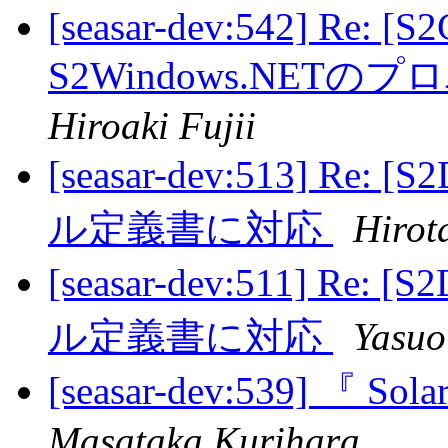
[seasar-dev:542] Re: [S
S2Windows.NE
Hiroaki Fujii
[seasar-dev:513] Re:
ル定義書に対応
Hiro
[seasar-dev:511] Re: 
ル定義書に対応
Yasuo
[seasar-dev:539] 
Masataka Kurihara