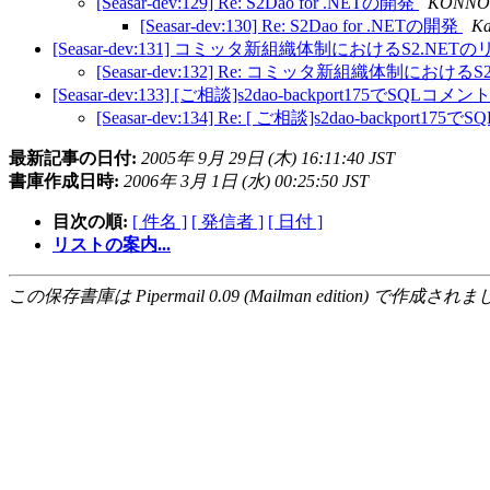
[Seasar-dev:129] Re: S2Dao for .NETの開発
KONNO 
[Seasar-dev:130] Re: S2Dao for .NETの開発
Ka
[Seasar-dev:131] コミッタ新組織体制におけるS2.N
[Seasar-dev:132] Re: コミッタ新組織体制にお
[Seasar-dev:133] [ご相談]s2dao-backport
[Seasar-dev:134] Re: [ ご相談]s2dao-b
最新記事の日付:
2005年 9月 29日 (木) 16:11:40 JST
書庫作成日時:
2006年 3月 1日 (水) 00:25:50 JST
目次の順:
[ 件名 ]
[ 発信者 ]
[ 日付 ]
リストの案内...
この保存書庫は Pipermail 0.09 (Mailman edition) で作成されま