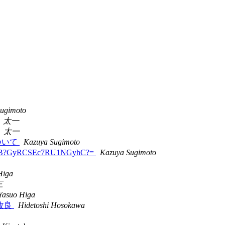
ugimoto
太一
太一
リについて
Kazuya Sugimoto
2-JP?B?GyRCSEc7RU1NGyhC?=
Kazuya Sugimoto
Higa
三
Yasuo Higa
めの改良
Hidetoshi Hosokawa