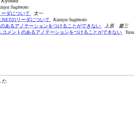
Kiyotaka
zuya Sugimoto
ETのリーダについて
太一
けるS2.NETのリーダについて
Kazuya Sugimoto
175でSQLコメントのあるアノテーションをつけることができない
上原 慶三
ackport175でSQLコメントのあるアノテーションをつけることができない
Yas
した.