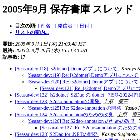
2005年9月 保存書庫 スレッド
目次の順:
[ 件名 ]
[ 発信者 ]
[ 日付 ]
リストの案内...
開始:
2005年 9月 1日 (木) 21:03:48 JST
最終:
2005年 9月 29日 (木) 16:11:40 JST
記事数:
17
[Seasar-dev:118] [s2dotnet] Demoアプリについて
Kazuya S
[Seasar-dev:119] Re: [s2dotnet] Demoアプリについて
[Seasar-dev:120] Re: [s2dotnet] Demoアプリについて
[Seasar-dev:121] Re: [s2dotnet] Demoアプ
[Seasar-dev:122] [s2dotnet] S2Dao の dotnet= ?ISO-202
[Seasar-dev:123] S2dao-annotationの開発
上原 慶三
[Seasar-dev:125] Re: S2dao-annotation の開発
Yasuo 
[Seasar-dev:124] S2dao-annotaionのための改良
上原 慶
[Seasar-dev:126] Re: S2dao-annotaion のための改良
[Seasar-dev:127] Re: S2dao-annotaion のた
[Seasar-dev:128] S2Dao for .NETの開発
Kazuya Sugimoto