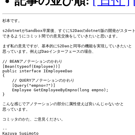
記事の並び順:
[ 日付 ]
杉本です。

s2dotnetがSandbox卒業後、すぐにS2Daoのdotnet版の開発がスタート
できるようにコミット間での意見交換をしていきたいと思います。

まず私の意見ですが、基本的にS2Daoと同等の機能を実現していきたいと

思っています。例えばDaoインターフェースの場合、

// BEANアノテーションのかわり

[Bean(typeof(Employee))]

public interface IEmployeeDao

{

    // QUERYアノテーションのかわり

    [Query("empno=?")]

    Employee GetEmployeeByEmpno(long empno);

}

こんな感じでアノテーションの部分に属性使えば良いんじゃないかと

思っています。

コミッタのかた、ご意見ください。

-- 
