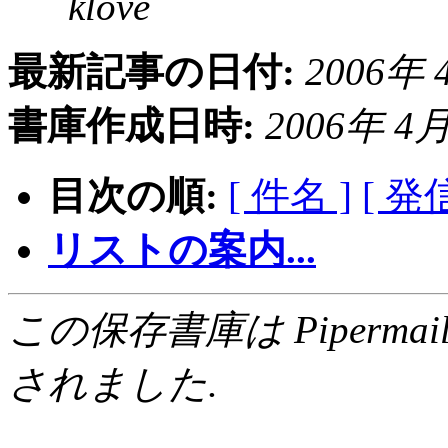
klove
最新記事の日付:
2006年 4
書庫作成日時:
2006年 4月 
目次の順:
[ 件名 ]
[ 発
リストの案内...
この保存書庫は Pipermail 0.
されました.