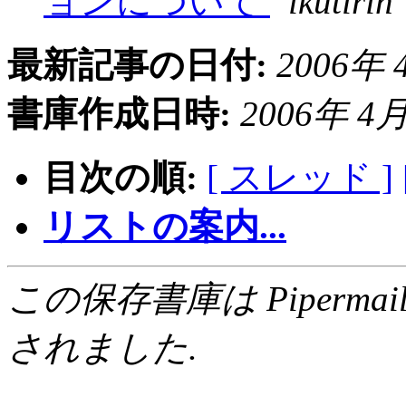
ョンについて
ikutirin
最新記事の日付:
2006年 4
書庫作成日時:
2006年 4月 
目次の順:
[ スレッド ]
リストの案内...
この保存書庫は Pipermail 0.
されました.