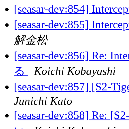
[seasar-dev:854] Inte
[seasar-dev:855] I
解金松
[seasar-dev:856] Re
る
Koichi Kobayashi
[seasar-dev:857] [
Junichi Kato
[seasar-dev:858] Re