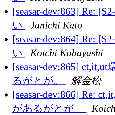
[seasar-dev:863] Re
い
Junichi Kato
[seasar-dev:864] Re
い
Koichi Kobayashi
[seasar-dev:865] 
るがとが。
解金松
[seasar-dev:866] Re
があるがとが。
Koich