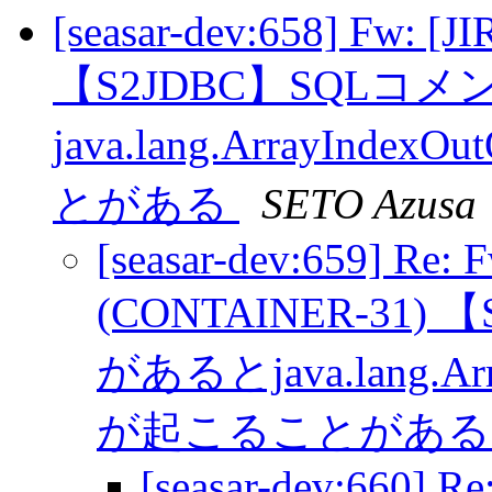
[seasar-dev:658] Fw: [
【S2JDBC】SQLコ
java.lang.ArrayInde
とがある
SETO Azusa
[seasar-dev:659] Re: 
(CONTAINER-31
があるとjava.lang.Arra
が起こることがあ
[seasar-dev:660] Re