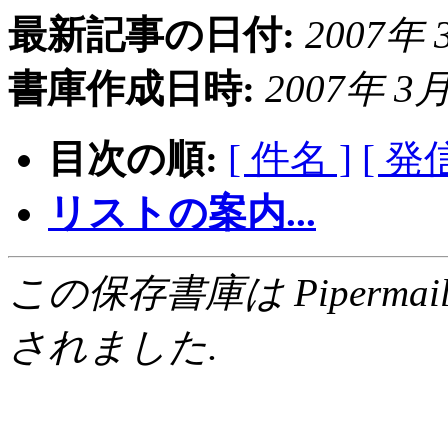
最新記事の日付:
2007年 3
書庫作成日時:
2007年 3月 
目次の順:
[ 件名 ]
[ 発
リストの案内...
この保存書庫は Pipermail 0.
されました.