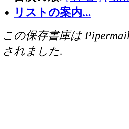
リストの案内...
この保存書庫は Pipermail 0.
されました.