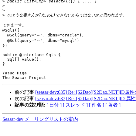
>
>
>
>
できまーす。

@Sqls({

  @Sql(query="～", dbms="oracle"),

  @Sql(query="～", dbms="mysql")

})

public @interface Sqls {

  Sql[] value();

}

Yasuo Higa

前の記事
[seasar-dev:635] Re: [S2Dao][S2Dao.NET
次の記事
[seasar-dev:637] Re: [S2Dao][S2Dao.NET
記事の並び順:
[ 日付 ]
[ スレッド ]
[ 件名 ]
[ 著者 ]
Seasar-dev メーリングリストの案内