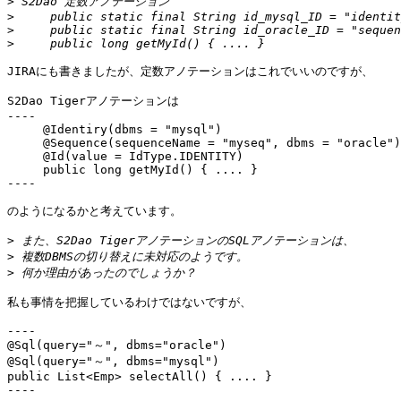
>
>
>
>
JIRAにも書きましたが、定数アノテーションはこれでいいのですが、

S2Dao Tigerアノテーションは

----

     @Identiry(dbms = "mysql")

     @Sequence(sequenceName = "myseq", dbms = "oracle")

     @Id(value = IdType.IDENTITY)

     public long getMyId() { .... }

----

のようになるかと考えています。

>
>
>
私も事情を把握しているわけではないですが、

----

@Sql(query="～", dbms="oracle")

@Sql(query="～", dbms="mysql")

public List<Emp> selectAll() { .... }

----
