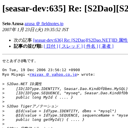
[seasar-dev:635] Re: [S2
Seto Azusa
azusa ＠ fieldnotes.jp
2007年 1月 23日 (火) 19:35:52 JST
次の記事
[seasar-dev:636] Re: [S2Dao][S2Dao.NET
記事の並び順:
[ 日付 ]
[ スレッド ]
[ 件名 ]
[ 著者 ]
せとあずさ@亀です。

On Tue, 19 Dec 2006 23:56:12 +0900

Ryo Miyagi <
rmiyax ＠ yahoo.co.jp
> wrote:

>
>
>
>
>
>
>
>
>
>