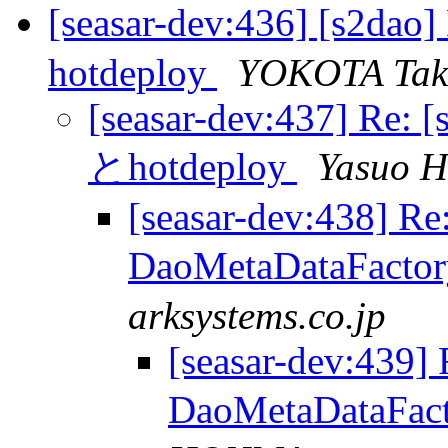
[seasar-dev:436] [s2da
hotdeploy
YOKOTA Tak
[seasar-dev:437] Re: 
とhotdeploy
Yasuo H
[seasar-dev:438] Re
DaoMetaDataFacto
arksystems.co.jp
[seasar-dev:439] 
DaoMetaDataFac