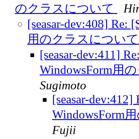
のクラスについて
Hir
[seasar-dev:408] Re:
用のクラスについ
[seasar-dev:411] Re
WindowsFor
Sugimoto
[seasar-dev:412]
WindowsFo
Fujii