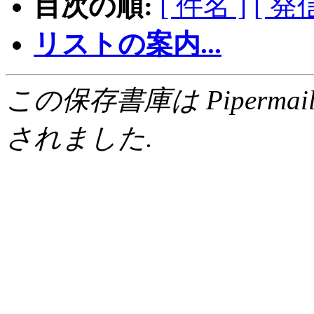
目次の順:
[ 件名 ]
[ 発
リストの案内...
この保存書庫は Pipermail 0.
されました.