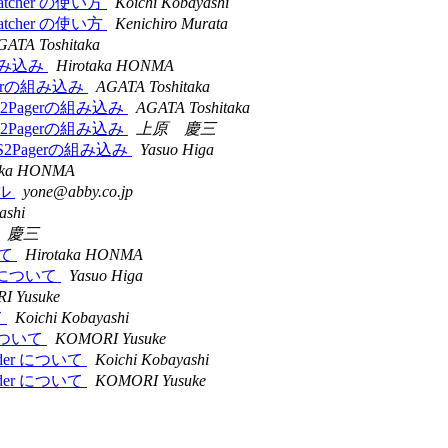
tsMatcher の使い方
Koichi Kobayashi
tsMatcher の使い方
Kenichiro Murata
GATA Toshitaka
rの組み込み
Hirotaka HONMA
2Pagerの組み込み
AGATA Toshitaka
aoへのS2Pagerの組み込み
AGATA Toshitaka
aoへのS2Pagerの組み込み
上原 慶三
o へのS2Pagerの組み込み
Yasuo Higa
aka HONMA
ール
yone@abby.co.jp
ashi
 慶三
いて
Hirotaka HONMA
ブラリについて
Yasuo Higa
I Yusuke
て
Koichi Kobayashi
er について
KOMORI Yusuke
eBinder について
Koichi Kobayashi
eBinder について
KOMORI Yusuke