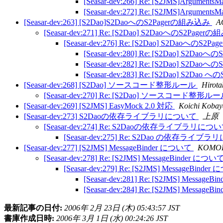
[Seasar-dev:266] Re: [S2JMS]Argumen
[Seasar-dev:272] Re: [S2JMS]Argumen
[Seasar-dev:263] [S2Dao]S2DaoへのS2Pagerの組み込み
A
[Seasar-dev:271] Re: [S2Dao] S2DaoへのS2Page
[Seasar-dev:276] Re: [S2Dao] S2DaoへのS
[Seasar-dev:280] Re: [S2Dao] S2D
[Seasar-dev:282] Re: [S2Dao] S2D
[Seasar-dev:283] Re: [S2Dao] S2Da
[Seasar-dev:268] [S2Dao] ソースコード整形ルール
Hirot
[Seasar-dev:270] Re: [S2Dao] ソースコード整形ル
[Seasar-dev:269] [S2JMS] EasyMock 2.0 対応
Koichi Kobay
[Seasar-dev:273] S2Daoの依存ライブラリについて
上原
[Seasar-dev:274] Re: S2Daoの依存ライブラリにつ
[Seasar-dev:275] Re: S2Dao の依存ライ
[Seasar-dev:277] [S2JMS] MessageBinder について
KOMOR
[Seasar-dev:278] Re: [S2JMS] MessageBinder につい
[Seasar-dev:279] Re: [S2JMS] MessageBind
[Seasar-dev:281] Re: [S2JMS] Messag
[Seasar-dev:284] Re: [S2JMS] Messag
最新記事の日付:
2006年 2月 23日 (木) 05:43:57 JST
書庫作成日時:
2006年 3月 1日 (水) 00:24:26 JST