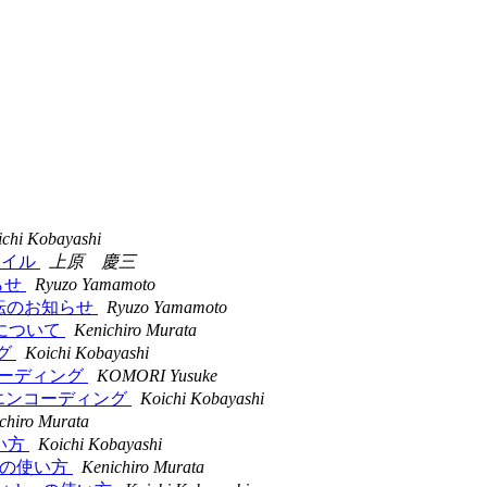
ichi Kobayashi
布ファイル
上原 慶三
知らせ
Ryuzo Yamamoto
リスト移転のお知らせ
Ryuzo Yamamoto
クラスについて
Kenichiro Murata
ング
Koichi Kobayashi
のエンコーディング
KOMORI Yusuke
ジェクトのエンコーディング
Koichi Kobayashi
chiro Murata
の使い方
Koichi Kobayashi
cher の使い方
Kenichiro Murata