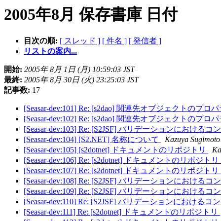
2005年8月 保存書庫 日付
目次の順:
[ スレッド ]
[ 件名 ]
[ 発信者 ]
リストの案内...
開始:
2005年 8月 1日 (月) 10:59:03 JST
最終:
2005年 8月 30日 (火) 23:25:03 JST
記事数:
17
[Seasar-dev:101] Re: [s2dao] 関連先オブジェクト
[Seasar-dev:102] Re: [s2dao] 関連先オブジェクト
[Seasar-dev:103] Re: [S2JSF] バリデーションにお
[Seasar-dev:104] [S2.NET] 名称について
Kazuya Sugimoto
[Seasar-dev:105] [s2dotnet] ドキュメントのリポジトリ
Ka
[Seasar-dev:106] Re: [s2dotnet] ドキュメントのリポジトリ
[Seasar-dev:107] Re: [s2dotnet] ドキュメントのリポジトリ
[Seasar-dev:108] Re: [S2JSF] バリデーションにお
[Seasar-dev:109] Re: [S2JSF] バリデーションにお
[Seasar-dev:110] Re: [S2JSF] バリデーションにお
[Seasar-dev:111] Re: [s2dotnet] ドキュメントのリポジトリ