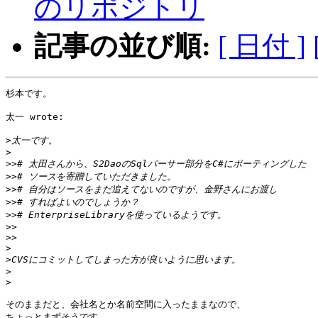
のリポジトリ
記事の並び順:
[ 日付 ]
杉本です。

太一 wrote:

>
>
>>
>>
>>
>>
>>
>>
>>
>
>
>
>
そのままだと、会社名とか名前空間に入ったままなので、

ちょっとまずそうです。
