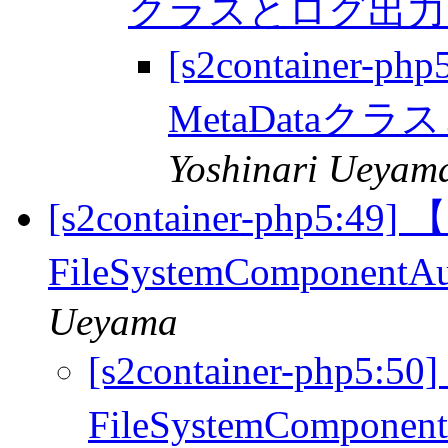
クラスとログ出
[s2container-p
MetaData
Yoshinari Ueyam
[s2container-php5:49
FileSystemComponen
Ueyama
[s2container-php5:
FileSystemCompone