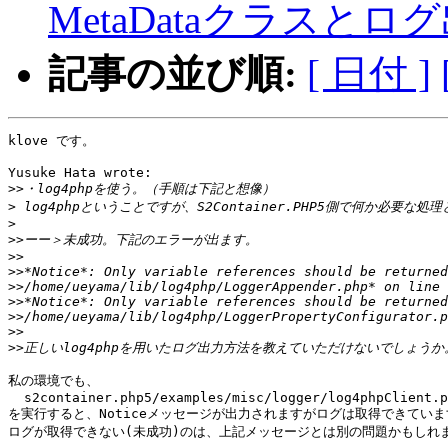
MetaDataクラスと
記事の並び順:
[ 日付 ]
klove です。

Yusuke Hata wrote:

>>
>
>
>>
>>
>>
>>
>>
>>
>>
>>
私の環境でも、

  s2container.php5/examples/misc/logger/log4phpClient.p
を実行すると、Noticeメッセージが出力されますがログは取得できていま
ログが取得できない(未成功)のは、上記メッセージとは別の問題かもしれま