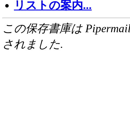
リストの案内...
この保存書庫は Pipermail 0.
されました.