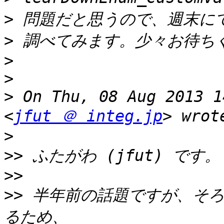
>
>
>
>
>
 On Thu, 08 Aug 2013 1
<
jfut ＠ integ.jp
>
>>
>>
>>
 半年前の話題ですが、そろそ