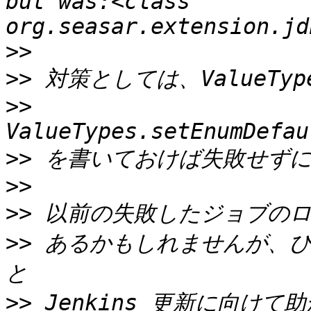
but was:<class 
>>
>>
>>
>>
>>
>>
>>
 あるかもしれませんが、
>>