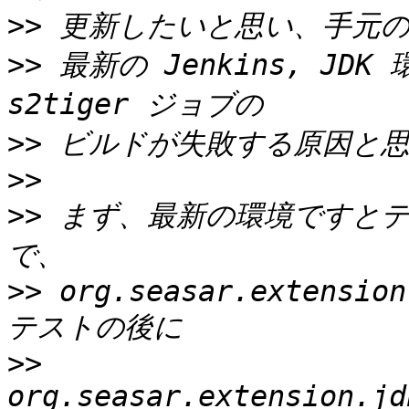
>>
>>
 最新の Jenkins, JDK 環
>>
>>
>>
 まず、最新の環境ですと
>>
 org.seasar.extension
>>