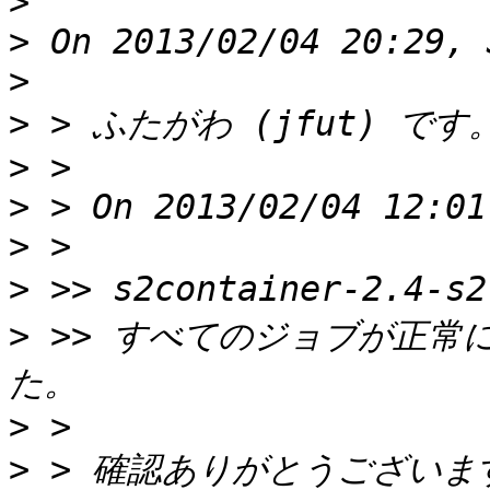
>
>
>
>
>
>
>
>
>
 >> すべてのジョブが正
>
>