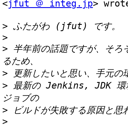
<
jfut ＠ integ.jp
> wrote
>
>
>
 半年前の話題ですが、そろそろ
>
>
 最新の Jenkins, JDK 環境
>
>