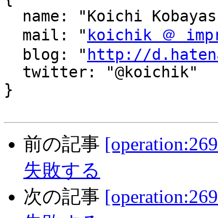
  name: "Koichi Kobayashi",

  mail: "
koichik ＠ imp
  blog: "
http://d.haten
  twitter: "@koichik"

}

前の記事
[operation:
失敗する
次の記事
[operation: