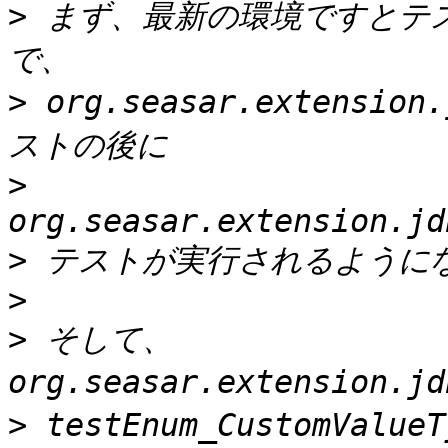
>
 まず、最新の環境ですとテ
>
 org.seasar.extension
>
>
>
>
 そして、
>