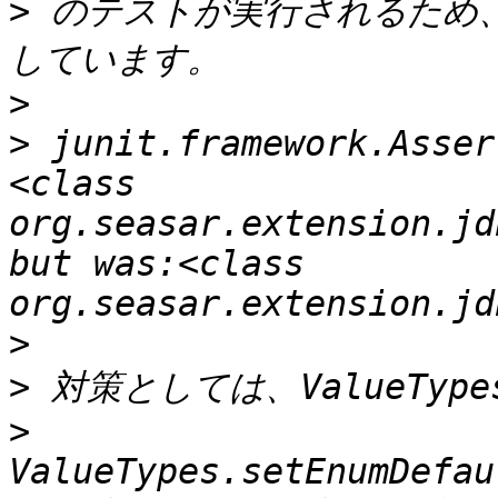
>
 のテストが実行されるため、t
>
>
 junit.framework.Asser
<class 
org.seasar.extension.jd
but was:<class 
>
>
>