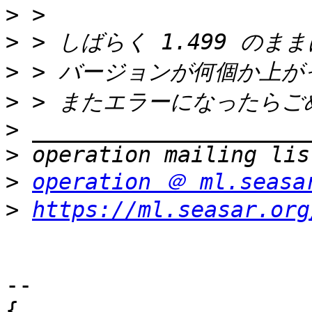
>
>
>
>
>
>
>
operation ＠ ml.seasa
>
https://ml.seasar.org
-- 

{
