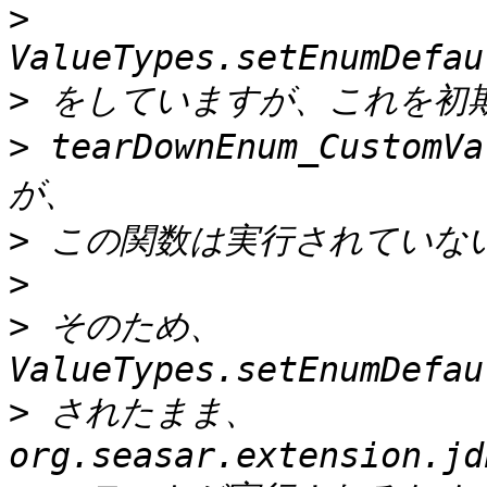
>
>
>
 tearDownEnum_Custo
>
>
>
 そのため、
>
 されたまま、