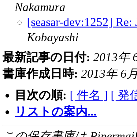
Nakamura
[seasar-dev:1252] 
Kobayashi
最新記事の日付:
2013年 6
書庫作成日時:
2013年 6月 
目次の順:
[ 件名 ]
[ 発
リストの案内...
この保存書庫は Pipermail 0.