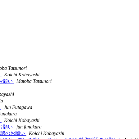
oba Tatsunori
い
Koichi Kobayashi
確認のお願い
Matoba Tatsunori
bayashi
ta
正
Jun Futagawa
funakura
い
Koichi Kobayashi
確認のお願い
jun funakura
.0 動作確認のお願い
Koichi Kobayashi