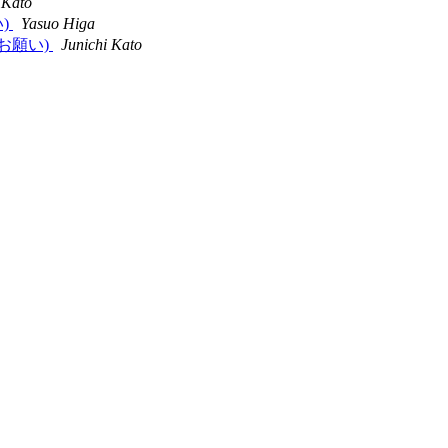
 Kato
い)
Yasuo Higa
認のお願い)
Junichi Kato