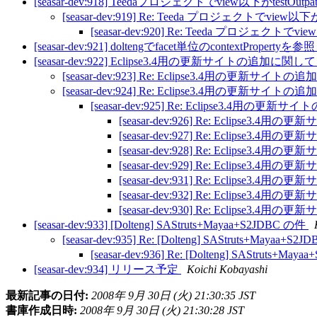
[seasar-dev:918] Teedaプロジェクトでview以下がtestO
[seasar-dev:919] Re: Teeda プロジェクトでview
[seasar-dev:920] Re: Teeda プロジェクトで
[seasar-dev:921] doltengでfacet単位のcontextPropertyを参
[seasar-dev:922] Eclipse3.4用の更新サイトの追加に関し
[seasar-dev:923] Re: Eclipse3.4用の更新サイ
[seasar-dev:924] Re: Eclipse3.4用の更新サイ
[seasar-dev:925] Re: Eclipse3.4用の
[seasar-dev:926] Re: Eclipse3
[seasar-dev:927] Re: Eclipse3
[seasar-dev:928] Re: Eclipse3
[seasar-dev:929] Re: Eclipse3
[seasar-dev:931] Re: Eclipse3
[seasar-dev:932] Re: Eclipse3
[seasar-dev:930] Re: Eclipse3
[seasar-dev:933] [Dolteng] SAStruts+Mayaa+S2JDBC の件
[seasar-dev:935] Re: [Dolteng] SAStruts+Mayaa+S
[seasar-dev:936] Re: [Dolteng] SAStruts+Ma
[seasar-dev:934] リリース予定
Koichi Kobayashi
最新記事の日付:
2008年 9月 30日 (火) 21:30:35 JST
書庫作成日時:
2008年 9月 30日 (火) 21:30:28 JST