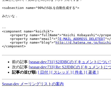
<subsection name="90%のSQLを自動生成する">

みたいな．

-- 

<component name="koichik">

    <property name="fullName">"Koichi Kobayashi"</prope
    <property name="email">"
[E-MAIL ADDRESS DELETED]
"</
    <property name="blog">"
http://d.hatena.ne.jp/koichi
</component>

前の記事
[seasar-dev:731] S2JDBCのドキュメントについ
次の記事
[seasar-dev:733] Re: S2JDBCのドキュメント
記事の並び順:
[ 日付 ]
[ スレッド ]
[ 件名 ]
[ 著者 ]
Seasar-dev メーリングリストの案内