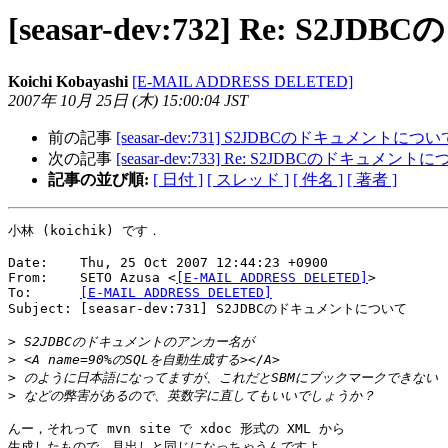
[seasar-dev:732] Re: 
Koichi Kobayashi
[E-MAIL ADDRESS DELETED]
2007年 10月 25日 (木) 15:00:04 JST
前の記事
[seasar-dev:731] S2JDBCのドキュメントについ
次の記事
[seasar-dev:733] Re: S2JDBCのドキュメント
記事の並び順:
[ 日付 ]
[ スレッド ]
[ 件名 ]
[ 著者 ]
小林 (koichik) です．

Date:    Thu, 25 Oct 2007 12:44:23 +0900

From:    SETO Azusa <
[E-MAIL ADDRESS DELETED]
>

To:      
[E-MAIL ADDRESS DELETED]
Subject: [seasar-dev:731] S2JDBCのドキュメントについて

>
>
>
>
んー，それって mvn site で xdoc 形式の XML から

生成したもので，見出しと同じになっちゃうんですよ．
