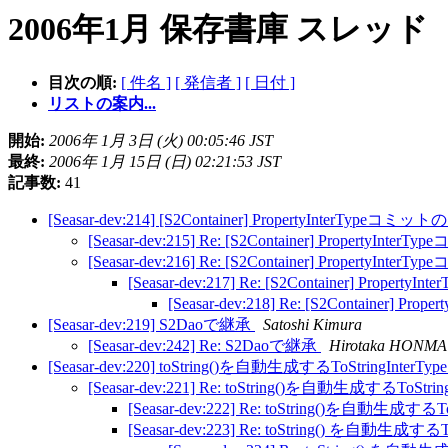
2006年1月 保存書庫 スレッド
目次の順:
[ 件名 ]
[ 発信者 ]
[ 日付 ]
リストの案内...
開始:
2006年 1月 3日 (火) 00:05:46 JST
最終:
2006年 1月 15日 (日) 02:21:53 JST
記事数:
41
[Seasar-dev:214] [S2Container] PropertyInterTypeコ
[Seasar-dev:215] Re: [S2Container] PropertyIn
[Seasar-dev:216] Re: [S2Container] PropertyIn
[Seasar-dev:217] Re: [S2Container] Prope
[Seasar-dev:218] Re: [S2Container] 
[Seasar-dev:219] S2Daoで継承
Satoshi Kimura
[Seasar-dev:242] Re: S2Daoで継承
Hirotaka HONMA
[Seasar-dev:220] toString()を自動生成するToStringI
[Seasar-dev:221] Re: toString()を自動生成するTo
[Seasar-dev:222] Re: toString()を自動生
[Seasar-dev:223] Re: toString() を自動生