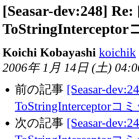
[Seasar-dev:248] Re:
ToStringInterce
Koichi Kobayashi
koichik
2006年 1月 14日 (土) 04:00
前の記事
[Seasar-dev:24
ToStringIntercept
次の記事
[Seasar-dev:24