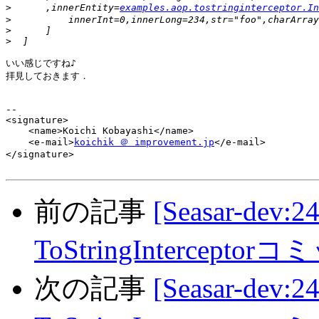
>
      ,innerEntity=
examples.aop.tostringinterceptor.I
>
>
>
いい感じですね♪

拝見しておきます．

-- 

<signature>

    <name>Koichi Kobayashi</name>

    <e-mail>
koichik ＠ improvement.jp
</e-mail>

</signature>

前の記事
[Seasar-dev:24
ToStringIntercept
次の記事
[Seasar-dev:24