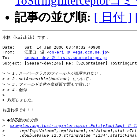
ToStringIntercept
記事の並び順:
[ 日付 ]
小林 (koichik) です．

Date:    Sat, 14 Jan 2006 03:49:32 +0900

From:    江里口　温 <
on-eri ＠ vega.ocn.ne.jp
>

To:      
seasar-dev ＠ lists.sourceforge.jp
Subject: [Seasar-dev:246] Re: [S2Container] ToString
>
>
>
>
>
>
お疲れ様です！！

>
>
examples.aop.tostringinterceptor.EntityImplImpl ＠ 1
>
>