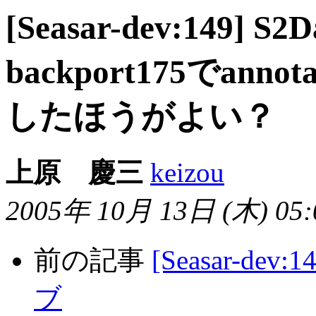
[Seasar-dev:149] S2
backport175でan
したほうがよい？
上原 慶三
keizou
2005年 10月 13日 (木) 05:0
前の記事
[Seasar-de
ブ