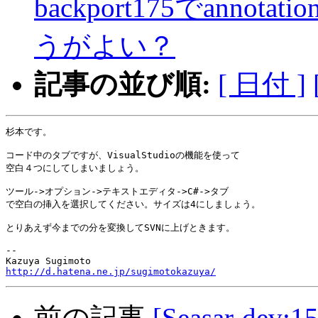
backport175でann
うがよい？
記事の並び順:
[ 日付 ]
杉本です。

コード中のタブですが、VisualStudioの機能を使って

空白４つにしてしまいましょう。

ツール->オプション->テキストエディタ->C#->タブ

で空白の挿入を選択してください。サイズは4にしましょう。

とりあえず今までの分を変換してSVNに上げときます。

-- 

http://d.hatena.ne.jp/sugimotokazuya/
前の記事
[Seasar-dev:15