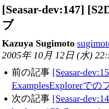
[Seasar-dev:147]
ブ
Kazuya Sugimoto
sugimot
2005年 10月 12日 (水) 22:5
前の記事
[Seasar-dev:15
ExamplesExplore
次の記事
[Seasar-dev: