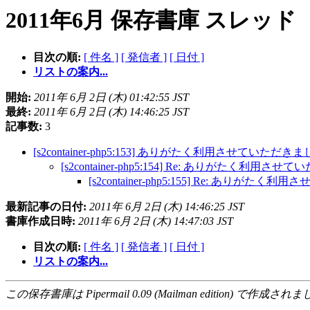
2011年6月 保存書庫 スレッド
目次の順:
[ 件名 ]
[ 発信者 ]
[ 日付 ]
リストの案内...
開始:
2011年 6月 2日 (木) 01:42:55 JST
最終:
2011年 6月 2日 (木) 14:46:25 JST
記事数:
3
[s2container-php5:153] ありがたく利用させていただき
[s2container-php5:154] Re: ありがたく利用
[s2container-php5:155] Re: ありが
最新記事の日付:
2011年 6月 2日 (木) 14:46:25 JST
書庫作成日時:
2011年 6月 2日 (木) 14:47:03 JST
目次の順:
[ 件名 ]
[ 発信者 ]
[ 日付 ]
リストの案内...
この保存書庫は Pipermail 0.09 (Mailman edition) で作成されま