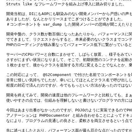
　Struts like なフレームワークを組み上げ導入に踏み切りました。

　開発当初は、DIにもAOPにも馴染みのない開発メンバーから戸惑いの声も
　ありましたが、なんとかリリースまでこぎつけることができました。

　＃コンポーネントを var_dump した開発メンバーの悲鳴が聞こえたりと
　開発中盤の、クラス数が数百個になったあたりから、パフォーマンスに関
　でてきまして、リクエストからすると、本来必要のないクラスまでコンテ
　PHPのローディングが積み重なってパフォーマンス低下に繋がっていると
　サーバーのCPUパワーと台数にまかせて、しばらく放置、、様子をみてい
　さすがにまずい状況になりまして、そこで、初期状態のコンテナを起動さ
　１枚かませて、後からクラスを追加する方式に変えることでなんとか、乗
　この対応によって、 @S2Component で付けた名前でコンポーネント
　非常に惜しい気持ちでしたが、幸いにしてほとんどクラス名で呼び出ししていた
　程度の対応で済んだのですが、今でももっといい方法があったのではない
　開発を終えてみて、開発の速度は他のフレームワークと比較しても、まぁ
　使いやすさの点では、仕組みを理解しないと書けないプログラマの方には
　今回はあまり出番がなかったのですが、POJOのように実装できるのでPHP
　アノテーションは PHPDocumentor と組み合わせることによってド
　なにより、プログラムの見通しの良さと、柔軟さを両立させるという点で
　先に述べましたとおり、パフォーマンス面が最も厄介な点だったのですが