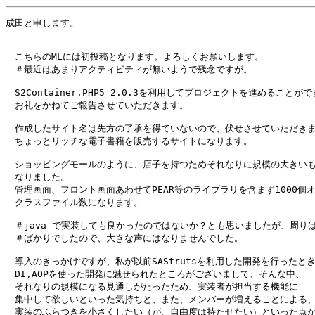
成田と申します。

　こちらのMLには初投稿となります。よろしくお願いします。

　＃最近はあまりアクティビティが無いようで残念ですが。

　S2Container.PHP5 2.0.3を利用してプロジェクトを進めることがで
　お礼をかねてご報告させていただきます。

　作成したサイト名は先方の了承を得ていないので、伏せさせていただきま
　ちょっとリッチな電子書籍を販売するサイトになります。

　ショッピングモールのように、店子を持つためそれなりに規模の大きいも
　なりました。

　管理画面、フロント画面あわせてPEAR等のライブラリを含まず1000個オ
　クラスファイル数になります。

　＃java で実装しても良かったのではないか？とも思いましたが、周りはP
　＃ばかりでしたので、大きな声にはなりませんでした。

　導入のきっかけですが、私が以前SAStrutsを利用した開発を行ったとき
　DI,AOPを使った開発に魅せられたところがございまして、そんな中、

　それなりの規模になる見通しがたったため、実装者が担当する機能に

　集中して欲しいといった気持ちと、また、メンバーが増えることによる、
　実装のふらつきを小さくしたい（が、自由度は持たせたい）といった点か