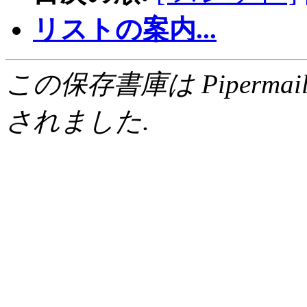
リストの案内...
この保存書庫は Pipermail 0.
されました.