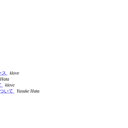
リリース
klove
 Hata
いて
klove
p5 について
Yusuke Hata