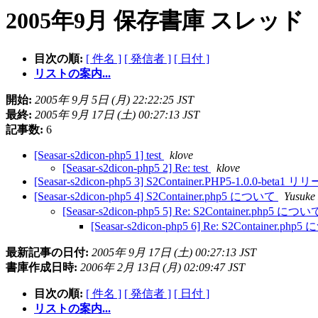
2005年9月 保存書庫 スレッド
目次の順:
[ 件名 ]
[ 発信者 ]
[ 日付 ]
リストの案内...
開始:
2005年 9月 5日 (月) 22:22:25 JST
最終:
2005年 9月 17日 (土) 00:27:13 JST
記事数:
6
[Seasar-s2dicon-php5 1] test
klove
[Seasar-s2dicon-php5 2] Re: test
klove
[Seasar-s2dicon-php5 3] S2Container.PHP5-1.0.0-beta1 
[Seasar-s2dicon-php5 4] S2Container.php5 について
Yusuke
[Seasar-s2dicon-php5 5] Re: S2Container.php5 につ
[Seasar-s2dicon-php5 6] Re: S2Container.ph
最新記事の日付:
2005年 9月 17日 (土) 00:27:13 JST
書庫作成日時:
2006年 2月 13日 (月) 02:09:47 JST
目次の順:
[ 件名 ]
[ 発信者 ]
[ 日付 ]
リストの案内...