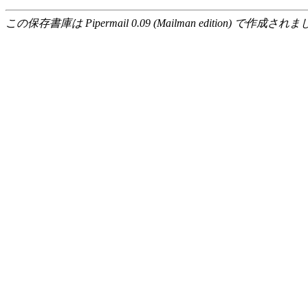
この保存書庫は Pipermail 0.09 (Mailman edition) で作成されま