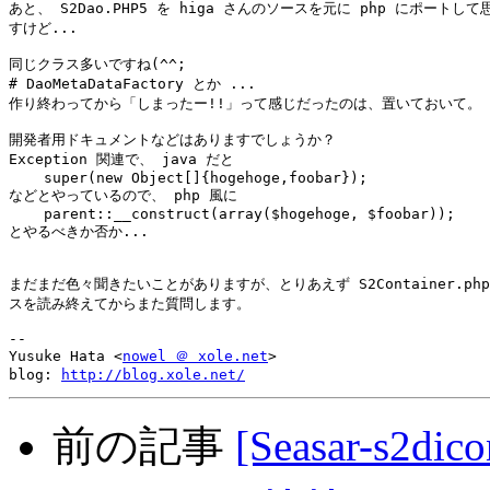
あと、 S2Dao.PHP5 を higa さんのソースを元に php にポートして
すけど...

同じクラス多いですね(^^;

# DaoMetaDataFactory とか ...

作り終わってから「しまったー!!」って感じだったのは、置いておいて。

開発者用ドキュメントなどはありますでしょうか？

Exception 関連で、 java だと

    super(new Object[]{hogehoge,foobar});

などとやっているので、 php 風に

    parent::__construct(array($hogehoge, $foobar));

とやるべきか否か...

まだまだ色々聞きたいことがありますが、とりあえず S2Container.php
スを読み終えてからまた質問します。

-- 

Yusuke Hata <
nowel ＠ xole.net
>

blog: 
http://blog.xole.net/
前の記事
[Seasar-s2dic