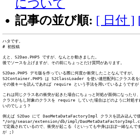
について
記事の並び順:
[ 日付 ]
ハタです。

# 初投稿

えと、S2Dao.PHP5 ですが、なんとか動きました。

後でソースを上げますが、その前にちょっとだけ質問があります。

S2Dao.PHP5 デモ版を作っている際に何度か衝突したことなんですが。

S2Container.PHP5 は S2ClassLoader を使い連想配列にクラス名を
その後キーを読んであれば require という手法を用いているようですが

これは同じクラス名の衝突が起きた場合にちょっと対処が面倒になったり、
クラスがもし対象のクラスを require していた場合はどのように対処す
いのでしょう？

例えば S2Dao にて DaoMetaDataFactoryImpl クラスを読み込んで
"/org/seasar/extension/db/impl/DaoMetaDataFactoryImpl.c
で定義されているので、衝突が起こる (といっても中身はほぼ一緒なんです
が ;)
