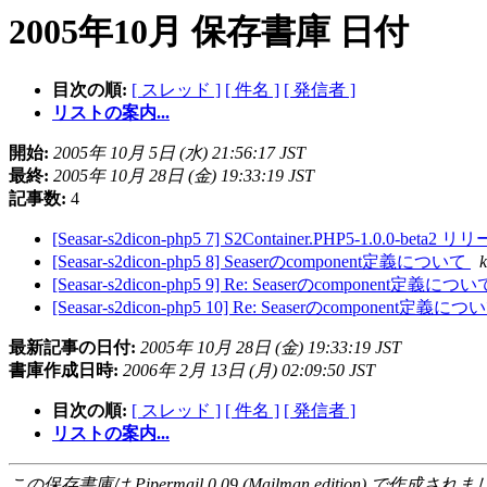
2005年10月 保存書庫 日付
目次の順:
[ スレッド ]
[ 件名 ]
[ 発信者 ]
リストの案内...
開始:
2005年 10月 5日 (水) 21:56:17 JST
最終:
2005年 10月 28日 (金) 19:33:19 JST
記事数:
4
[Seasar-s2dicon-php5 7] S2Container.PHP5-1.0.0-beta2 
[Seasar-s2dicon-php5 8] Seaserのcomponent定義について
k
[Seasar-s2dicon-php5 9] Re: Seaserのcomponent定義につ
[Seasar-s2dicon-php5 10] Re: Seaserのcomponent定義に
最新記事の日付:
2005年 10月 28日 (金) 19:33:19 JST
書庫作成日時:
2006年 2月 13日 (月) 02:09:50 JST
目次の順:
[ スレッド ]
[ 件名 ]
[ 発信者 ]
リストの案内...
この保存書庫は Pipermail 0.09 (Mailman edition) で作成されま