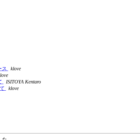
リリース
klove
love
いて
ISITOYA Kentaro
ついて
klove
した.