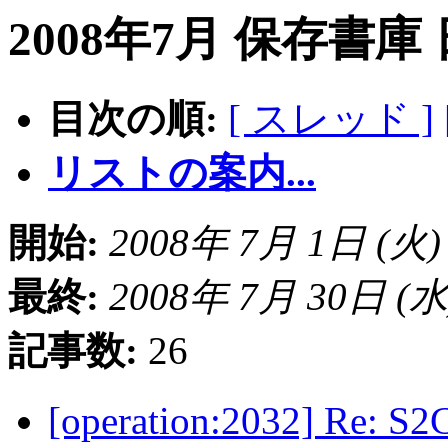
2008年7月 保存書庫
目次の順:
[ スレッド ]
リストの案内...
開始:
2008年 7月 1日 (火) 1
最終:
2008年 7月 30日 (水) 
記事数:
26
[operation:2032] 