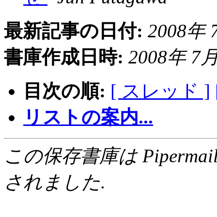
最新記事の日付:
2008年 7
書庫作成日時:
2008年 7月 
目次の順:
[ スレッド ]
リストの案内...
この保存書庫は Pipermail 0.
されました.