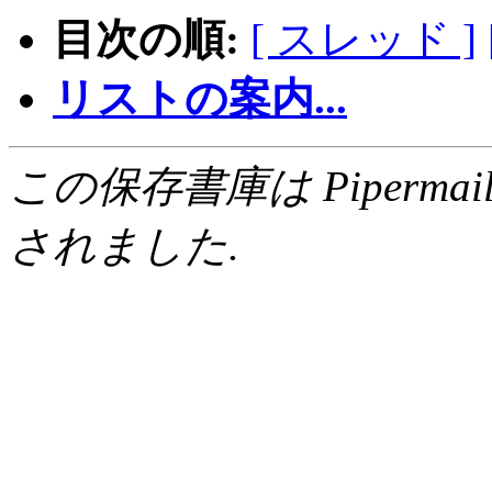
目次の順:
[ スレッド ]
リストの案内...
この保存書庫は Pipermail 0.
されました.