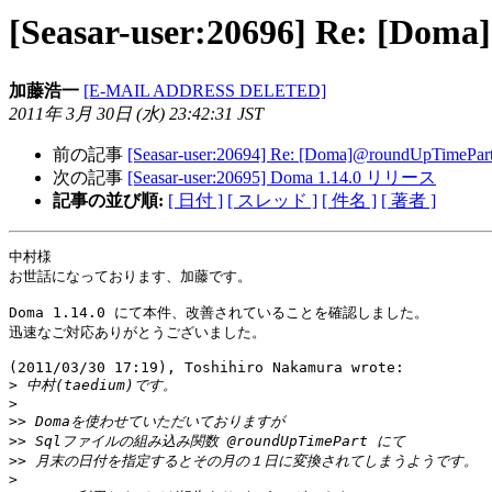
[Seasar-user:20696] Re
加藤浩一
[E-MAIL ADDRESS DELETED]
2011年 3月 30日 (水) 23:42:31 JST
前の記事
[Seasar-user:20694] Re: [Doma]@roun
次の記事
[Seasar-user:20695] Doma 1.14.0 リリース
記事の並び順:
[ 日付 ]
[ スレッド ]
[ 件名 ]
[ 著者 ]
中村様

お世話になっております、加藤です。

Doma 1.14.0 にて本件、改善されていることを確認しました。

迅速なご対応ありがとうございました。

(2011/03/30 17:19), Toshihiro Nakamura wrote:

>
>
>>
>>
>>
>