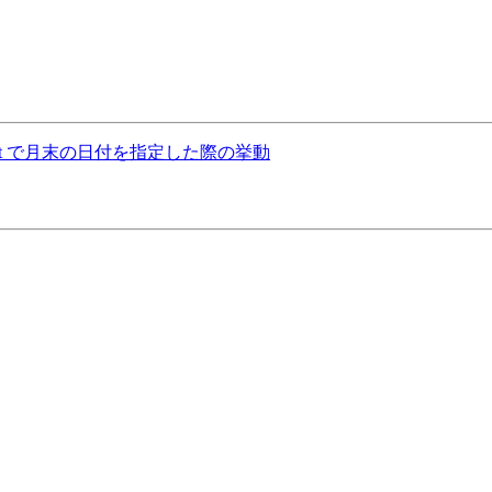
dUpTimePart で月末の日付を指定した際の挙動