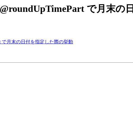
: [Doma]@roundUpTimePar
dUpTimePart で月末の日付を指定した際の挙動