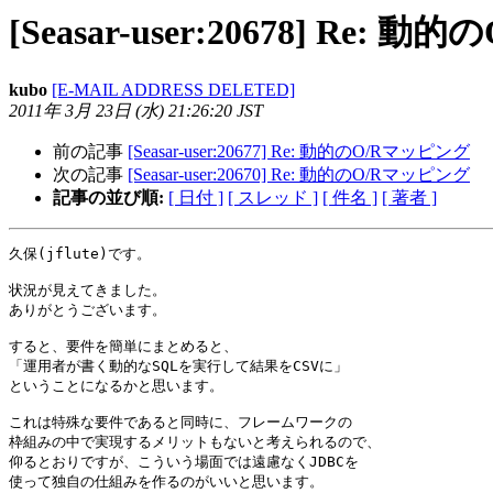
[Seasar-user:20678] Re:
kubo
[E-MAIL ADDRESS DELETED]
2011年 3月 23日 (水) 21:26:20 JST
前の記事
[Seasar-user:20677] Re: 動的のO/Rマッピング
次の記事
[Seasar-user:20670] Re: 動的のO/Rマッピング
記事の並び順:
[ 日付 ]
[ スレッド ]
[ 件名 ]
[ 著者 ]
久保(jflute)です。

状況が見えてきました。

ありがとうございます。

すると、要件を簡単にまとめると、

「運用者が書く動的なSQLを実行して結果をCSVに」

ということになるかと思います。

これは特殊な要件であると同時に、フレームワークの

枠組みの中で実現するメリットもないと考えられるので、

仰るとおりですが、こういう場面では遠慮なくJDBCを

使って独自の仕組みを作るのがいいと思います。
