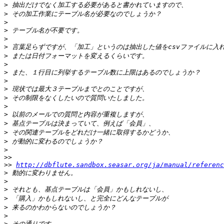
>
>
>
>
>
>
>
>
>
>
>
>
>
>
>
>
>
>
>>
>>
http://dbflute.sandbox.seasar.org/ja/manual/referenc
>
>
>
>
>
>
>