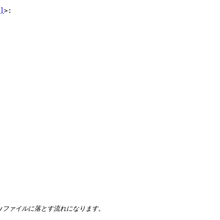
]
>:
