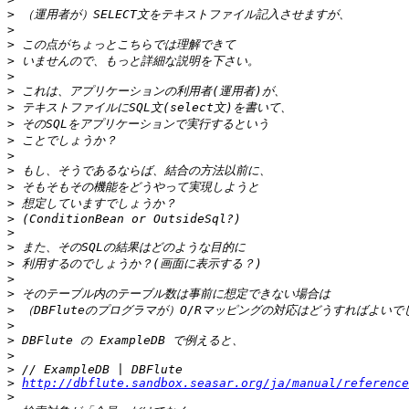
>
>
>
>
>
>
>
>
>
>
>
>
>
>
>
>
>
>
>
>
>
>
>
>
>
http://dbflute.sandbox.seasar.org/ja/manual/referenc
>