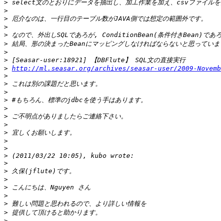
>
>
>
>
>
>
>
>
>
http://ml.seasar.org/archives/seasar-user/2009-Novemb
>
>
>
>
>
>
>
>
>
>
>
>
>
>
>
>
>
>
>