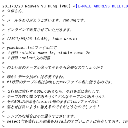
2011/3/23 Nguyen Vu Hung (VNC) <
[E-MAIL ADDRESS DELETED
>
>
>
>
>
>
>
>
>
>
>
>
>
>
>
>
>
>
>
>
>
>
>
>
>