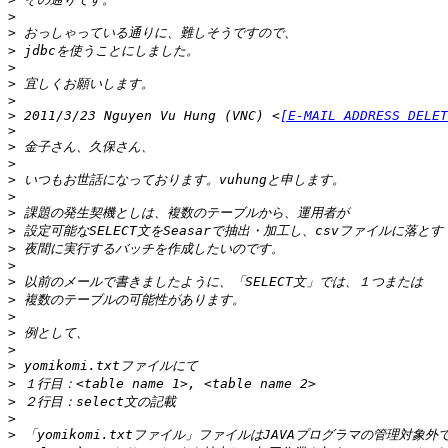
>
>
>
>
>
>
>
 2011/3/23 Nguyen Vu Hung (VNC) <
[E-MAIL ADDRESS DELET
>
>
>
>
>
>
>
>
>
>
>
>
>
>
>
>
>
>
>