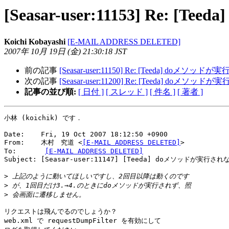
[Seasar-user:11153] R
Koichi Kobayashi
[E-MAIL ADDRESS DELETED]
2007年 10月 19日 (金) 21:30:18 JST
前の記事
[Seasar-user:11150] Re: [Teeda] d
次の記事
[Seasar-user:11200] Re: [Teeda] d
記事の並び順:
[ 日付 ]
[ スレッド ]
[ 件名 ]
[ 著者 ]
小林 (koichik) です．

Date:    Fri, 19 Oct 2007 18:12:50 +0900

From:    木村　究道 <
[E-MAIL ADDRESS DELETED]
>

To:       
[E-MAIL ADDRESS DELETED]
Subject: [Seasar-user:11147] [Teeda] doメソッドが実行
>
>
>
リクエストは飛んでるのでしょうか？

web.xml で requestDumpFilter を有効にして
