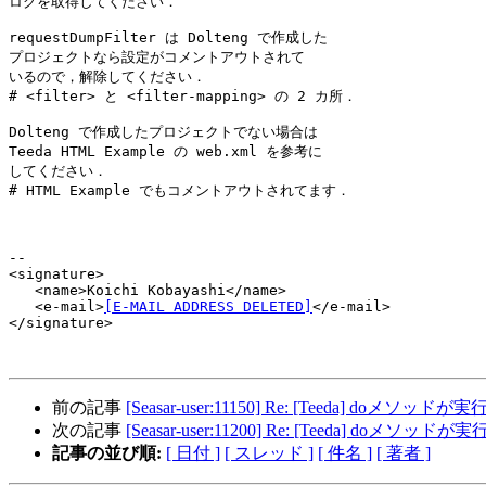
ログを取得してください．

requestDumpFilter は Dolteng で作成した

プロジェクトなら設定がコメントアウトされて

いるので，解除してください．

# <filter> と <filter-mapping> の 2 カ所．

Dolteng で作成したプロジェクトでない場合は

Teeda HTML Example の web.xml を参考に

してください．

# HTML Example でもコメントアウトされてます．

--

<signature>

   <name>Koichi Kobayashi</name>

   <e-mail>
[E-MAIL ADDRESS DELETED]
</e-mail>

</signature>

前の記事
[Seasar-user:11150] Re: [Teeda] d
次の記事
[Seasar-user:11200] Re: [Teeda] d
記事の並び順:
[ 日付 ]
[ スレッド ]
[ 件名 ]
[ 著者 ]