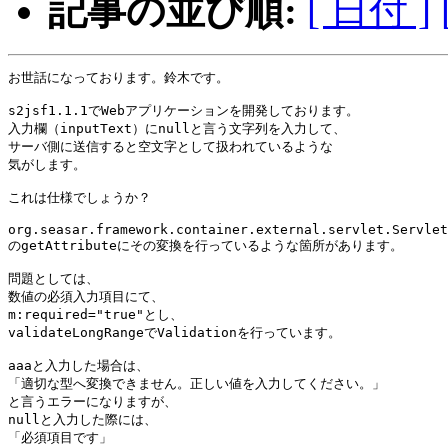
記事の並び順:
[ 日付 ]
お世話になっております。鈴木です。

s2jsf1.1.1でWebアプリケーションを開発しております。

入力欄（inputText）にnullと言う文字列を入力して、

サーバ側に送信すると空文字として扱われているような

気がします。

これは仕様でしょうか？

org.seasar.framework.container.external.servlet.Servlet
のgetAttributeにその変換を行っているような箇所があります。

問題としては、

数値の必須入力項目にて、

m:required="true"とし、

validateLongRangeでValidationを行っています。

aaaと入力した場合は、

「適切な型へ変換できません。正しい値を入力してください。」

と言うエラーになりますが、

nullと入力した際には、

「必須項目です」
