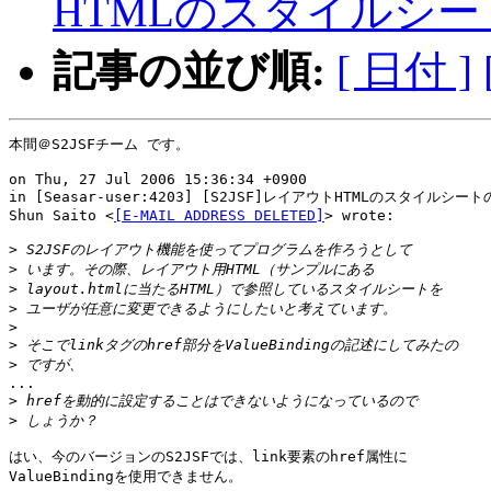
HTMLのスタイルシ
記事の並び順:
[ 日付 ]
本間＠S2JSFチーム です。

on Thu, 27 Jul 2006 15:36:34 +0900

in [Seasar-user:4203] [S2JSF]レイアウトHTMLのスタイルシ
Shun Saito <
[E-MAIL ADDRESS DELETED]
> wrote:

>
>
>
>
>
>
>
...

>
>
はい、今のバージョンのS2JSFでは、link要素のhref属性に

ValueBindingを使用できません。
